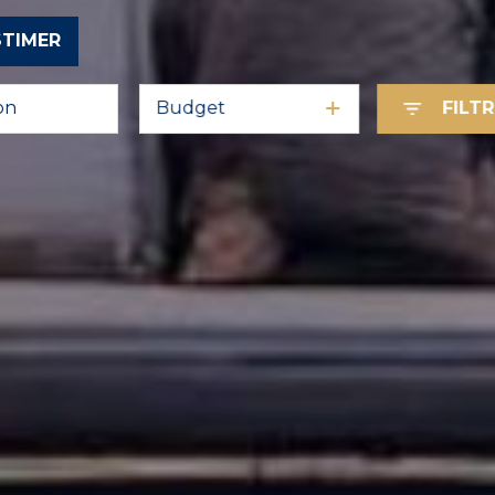
STIMER
Budget
FILT