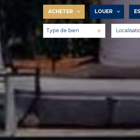
ACHETER
LOUER
E
Type de bien
De l'ancien
à l'année
En saisonnier
De l'immo pro