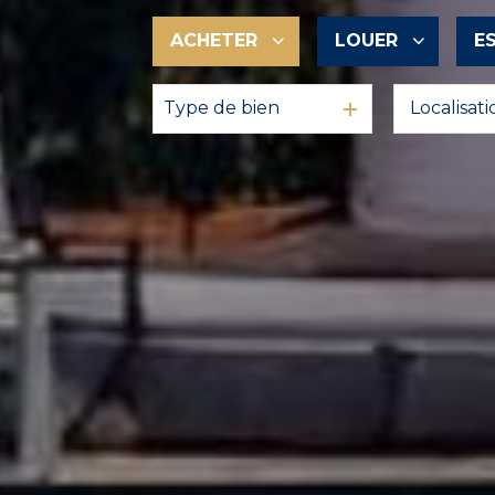
ACHETER
LOUER
E
Type de bien
De l'ancien
à l'année
En saisonnier
De l'immo pro