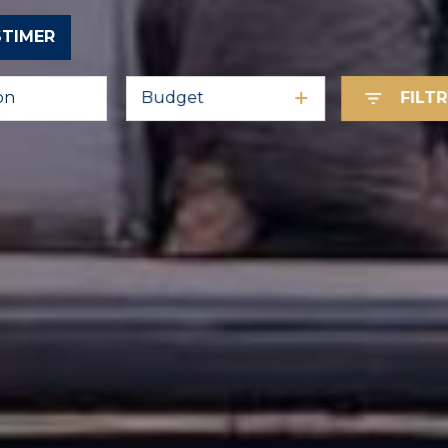
STIMER
Budget
FILT