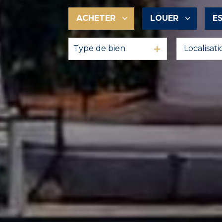
ACHETER
LOUER
E
Type de bien
De l'ancien
à l'année
En saisonnier
De l'immo pro