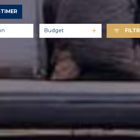
STIMER
Budget
FILT