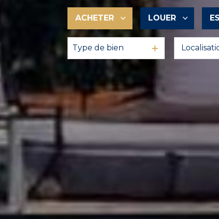
ACHETER
LOUER
E
Type de bien
De l'ancien
à l'année
En saisonnier
De l'immo pro