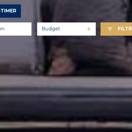
STIMER
Budget
FILT