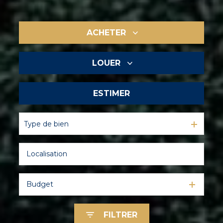
ACHETER
LOUER
De l'ancien
ESTIMER
à l'année
En saisonnier
Type de bien
De l'immo pro
Budget
FILTRER