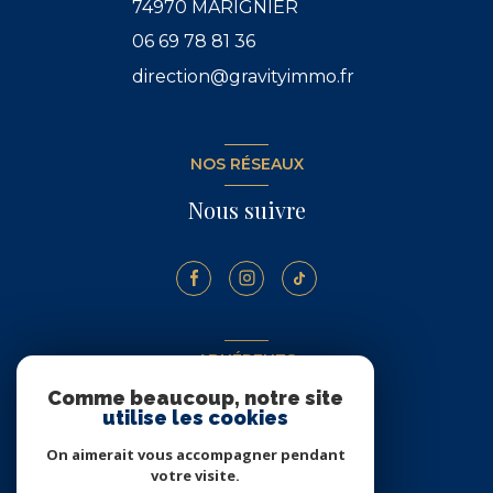
74970
MARIGNIER
06 69 78 81 36
direction@gravityimmo.fr
NOS RÉSEAUX
Nous suivre
ADHÉRENTS
Comme beaucoup, notre site
Nous adhérons
utilise les cookies
On aimerait vous accompagner pendant
votre visite.