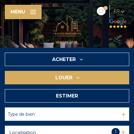
0
FR
MENU
ACHETER
LOUER
De l'ancien
ESTIMER
à l'année
En saisonnier
Type de bien
De l'immo pro
1
Localisation