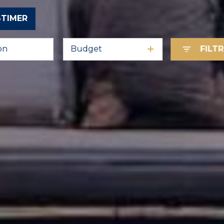
STIMER
Budget
FILT