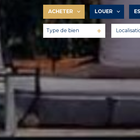
ACHETER
LOUER
E
Type de bien
De l'ancien
à l'année
En saisonnier
De l'immo pro